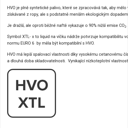
HVO je plně syntetické palivo, které se zpracovává tak, aby mělo
získávané z ropy, ale s podstatně menším ekologickým dopadem
Je dražší, ale oproti běžné naftě vykazuje o 90% nižší emise CO
.
2
Symbol XTL- x to liquid na víčku nádrže potvrzuje kompatibilitu v
normu EURO 6 by měla být kompatibilní s HVO.
HVO má lepší spalovací vlastnosti díky vysokému cetanovému číslu
a dlouhá doba skladovatelnosti. Vynikající nízkoteplotní vlastnosti