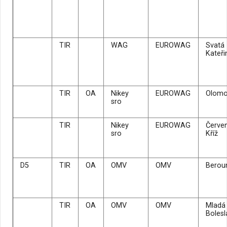
TIR
WAG
EUROWAG
Svatá
Kateři
TIR
OA
Nikey
EUROWAG
Olom
sro
TIR
Nikey
EUROWAG
Červe
sro
Kříž
D5
TIR
OA
OMV
OMV
Beroun
TIR
OA
OMV
OMV
Mladá
Bolesl