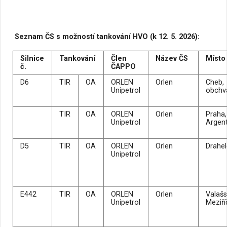
Seznam ČS s možností tankování HVO (k 12. 5. 2026):
Silnice
Tankování
Člen
Název ČS
Místo
č.
ČAPPO
D6
TIR
OA
ORLEN
Orlen
Cheb,
Unipetrol
obchv
TIR
OA
ORLEN
Orlen
Praha,
Unipetrol
Argen
D5
TIR
OA
ORLEN
Orlen
Drahel
Unipetrol
E442
TIR
OA
ORLEN
Orlen
Valaš
Unipetrol
Meziří