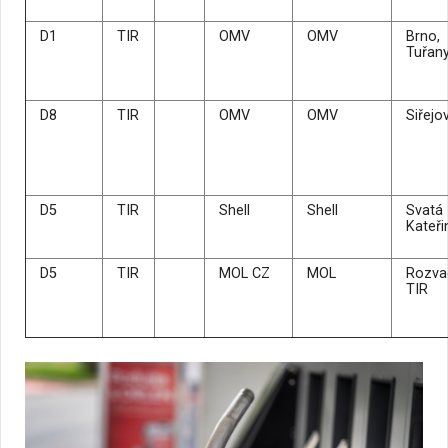
D1
TIR
OMV
OMV
Brno,
Tuřan
D8
TIR
OMV
OMV
Siřejo
D5
TIR
Shell
Shell
Svatá
Kateři
D5
TIR
MOL CZ
MOL
Rozva
TIR