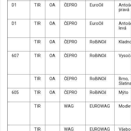
D1
TIR
OA
ČEPRO
EuroOil
Antoš
pravá
D1
TIR
OA
ČEPRO
EuroOil
Antoš
levá
TIR
OA
ČEPRO
RoBiNOil
Kladno
607
TIR
OA
ČEPRO
RoBiNOil
Vysoč
TIR
OA
ČEPRO
RoBiNOil
Brno,
Slatin
605
TIR
OA
ČEPRO
RoBiNOil
Mýto
TIR
WAG
EUROWAG
Modle
TIR
WAG
EUROWAG
Všebo