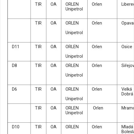
TIR
OA
ORLEN
Orlen
Libere
Unipetrol
TIR
OA
ORLEN
Orlen
Opava
Unipetrol
D11
TIR
OA
ORLEN
Orlen
Osice
Unipetrol
D8
TIR
OA
ORLEN
Orlen
Siřejo
Unipetrol
D6
TIR
OA
ORLEN
Orlen
Velká
Dobrá
Unipetrol
TIR
OA
ORLEN
Orlen
Mramo
Unipetrol
D10
TIR
OA
ORLEN
Orlen
Mladá
Bolesl