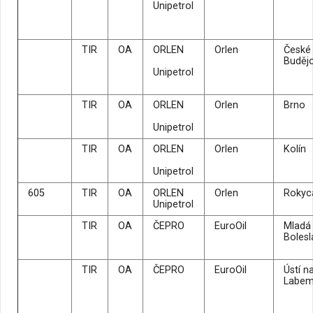
Unipetrol
TIR
OA
ORLEN
Orlen
České
Buděj
Unipetrol
TIR
OA
ORLEN
Orlen
Brno
Unipetrol
TIR
OA
ORLEN
Orlen
Kolín
Unipetrol
605
TIR
OA
ORLEN
Orlen
Rokyc
Unipetrol
TIR
OA
ČEPRO
EuroOil
Mladá
Bolesl
TIR
OA
ČEPRO
EuroOil
Ústí n
Labe