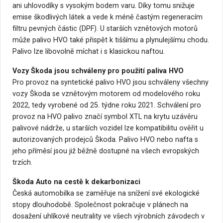
ani uhlovodíky s vysokým bodem varu. Díky tomu snižuje
emise škodlivých látek a vede k méně častým regeneracím
filtru pevných částic (DPF). U starších vznětových motorů
může palivo HVO také přispět k tiššímu a plynulejšímu chodu.
Palivo lze libovolně míchat i s klasickou naftou.
Vozy Škoda jsou schváleny pro použití paliva HVO
Pro provoz na syntetické palivo HVO jsou schváleny všechny
vozy Škoda se vznětovým motorem od modelového roku
2022, tedy vyrobené od 25. týdne roku 2021. Schválení pro
provoz na HVO palivo značí symbol XTL na krytu uzávěru
palivové nádrže, u starších vozidel lze kompatibilitu ověřit u
autorizovaných prodejců Škoda. Palivo HVO nebo nafta s
jeho příměsí jsou již běžně dostupné na všech evropských
trzích.
Škoda Auto na cestě k dekarbonizaci
Česká automobilka se zaměřuje na snížení své ekologické
stopy dlouhodobě. Společnost pokračuje v plánech na
dosažení uhlíkové neutrality ve všech výrobních závodech v