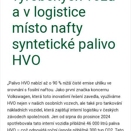
a v logistice
místo nafty
syntetické palivo
HVO
„Palivo HVO nabízí až o 90 % nižší čisté emise uhlíku ve
srovnání s fosilní naftou. Jako první značka koncernu
Volkswagen, která toto inovativní řešení zavedla, využíváme
HVO nejen v našich osobních vozech, ale také pro tankování
nákladních vozidel, která zajišťují interní logistiku v českých
závodech společnosti. Jen od srpna do prosince 2024
spotřebovala tato interní vozidla přibližně 46 000 litrů paliva
HVO – což odpovídá roční úspoře přibližně 300 tun CO2. Tato