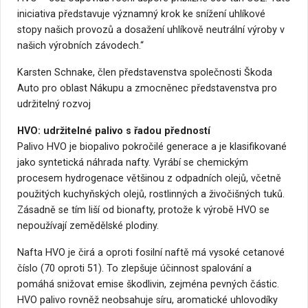
iniciativa představuje významný krok ke snížení uhlíkové
stopy našich provozů a dosažení uhlíkově neutrální výroby v
našich výrobních závodech.“
Karsten Schnake, člen představenstva společnosti Škoda
Auto pro oblast Nákupu a zmocněnec představenstva pro
udržitelný rozvoj
HVO: udržitelné palivo s řadou předností
Palivo HVO je biopalivo pokročilé generace a je klasifikované
jako syntetická náhrada nafty. Vyrábí se chemickým
procesem hydrogenace většinou z odpadních olejů, včetně
použitých kuchyňských olejů, rostlinných a živočišných tuků.
Zásadně se tím liší od bionafty, protože k výrobě HVO se
nepoužívají zemědělské plodiny.
Nafta HVO je čirá a oproti fosilní naftě má vysoké cetanové
číslo (70 oproti 51). To zlepšuje účinnost spalování a
pomáhá snižovat emise škodlivin, zejména pevných částic.
HVO palivo rovněž neobsahuje síru, aromatické uhlovodíky