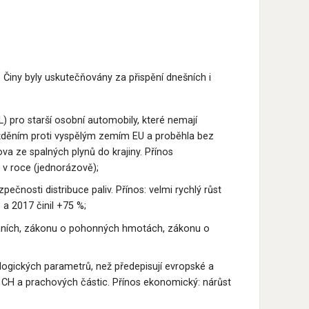
 Činy byly uskutečňovány za přispění dnešních i
) pro starší osobní automobily, které nemají
zpožděním proti vyspělým zemím EU a proběhla bez
va ze spalných plynů do krajiny. Přínos
 v roce (jednorázově);
ečnosti distribuce paliv. Přínos: velmi rychlý růst
a 2017 činil +75 %;
h daních, zákonu o pohonných hmotách, zákonu o
ogických parametrů, než předepisují evropské a
u, CH a prachových částic. Přínos ekonomický: nárůst