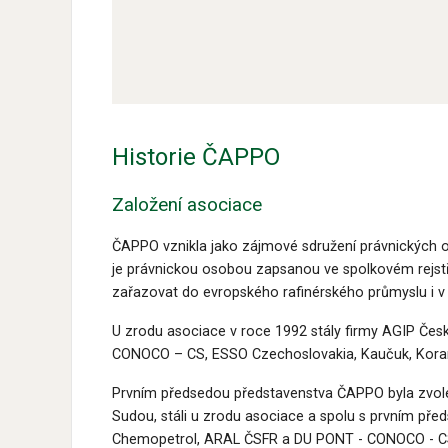
Historie ČAPPO
Založení asociace
ČAPPO vznikla jako zájmové sdružení právnických o
je právnickou osobou zapsanou ve spolkovém rejst
zařazovat do evropského rafinérského průmyslu i v t
U zrodu asociace v roce 1992 stály firmy AGIP Čes
CONOCO – CS, ESSO Czechoslovakia, Kaučuk, Koram
Prvním předsedou představenstva ČAPPO byla zvol
Sudou, stáli u zrodu asociace a spolu s prvním pře
Chemopetrol, ARAL ČSFR a DU PONT - CONOCO - CS vt