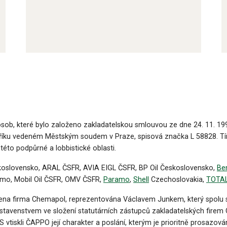
sob, které bylo založeno zakladatelskou smlouvou ze dne 24. 11. 1
říku vedeném Městským soudem v Praze, spisová značka L 58828. Tím
éto podpůrné a lobbistické oblasti.
koslovensko, ARAL ČSFR, AVIA EIGL ČSFR, BP Oil Československo,
Be
o, Mobil Oil ČSFR, OMV ČSFR,
Paramo
,
Shell
Czechoslovakia,
TOTA
ena firma Chemapol, reprezentována Václavem Junkem, který spolu 
dstavenstvem ve složení statutárních zástupců zakladatelských firem
iskli ČAPPO její charakter a poslání, kterým je prioritně prosazov