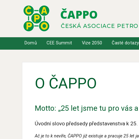
ČAPPO
ČESKÁ ASOCIACE PETR
Domů
CEE Summit
Vize 2050
Časté dotaz
O ČAPPO
Motto: „25 let jsme tu pro vás a
Úvodní slovo předsedy představenstva k 25.
Ač je to k nevíře, ČAPPO již existuje a pracuje 25 le