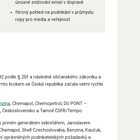
únosné snižování emisí v dopravě
férový pohled na podnikání v průmyslu
ropy pro media a veřejnost
992 podle § 20f a následně občanského zákoníku a
to krokem se Česká republika začala velmi rychle
nzina
, Chemapol, Chemopetrol, DU PONT –
L
Československo a Tamoil ČSFR/Tempo.
s prvním generálním sekretářem, Jaroslavem
 Chemapol, Shell Czechoslovakia, Benzina, Kaučuk,
ání oprávněných podnikatelských požadavků a