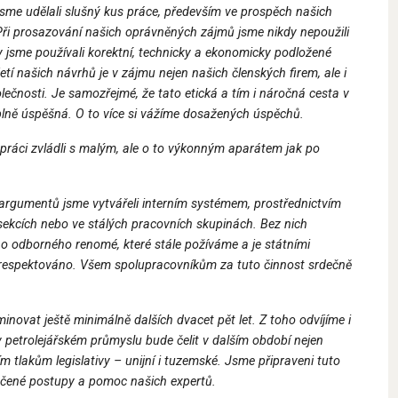
jsme udělali slušný kus práce, především ve prospěch našich
Při prosazování našich oprávněných zájmů jsme nikdy nepoužili
 jsme používali korektní, technicky a ekonomicky podložené
tí našich návrhů je v zájmu nejen našich členských firem, ale i
olečnosti. Je samozřejmé, že tato etická a tím i náročná cesta v
plně úspěšná. O to více si vážíme dosažených úspěchů.
práci zvládli s malým, ale o to výkonným aparátem jak po
argumentů jsme vytvářeli interním systémem, prostřednictvím
 sekcích nebo ve stálých pracovních skupinách. Bez nich
 odborného renomé, které stále požíváme a je státními
a respektováno. Všem spolupracovníkům za tuto činnost srdečně
novat ještě minimálně dalších dvacet pět let. Z toho odvíjíme i
 v petrolejářském průmyslu bude čelit v dalším období nejen
ím tlakům legislativy – unijní i tuzemské. Jsme připraveni tuto
ědčené postupy a pomoc našich expertů.