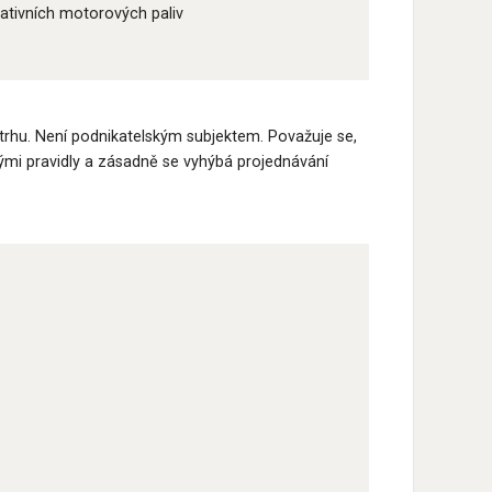
nativních motorových paliv
trhu. Není podnikatelským subjektem. Považuje se,
ckými pravidly a zásadně se vyhýbá projednávání