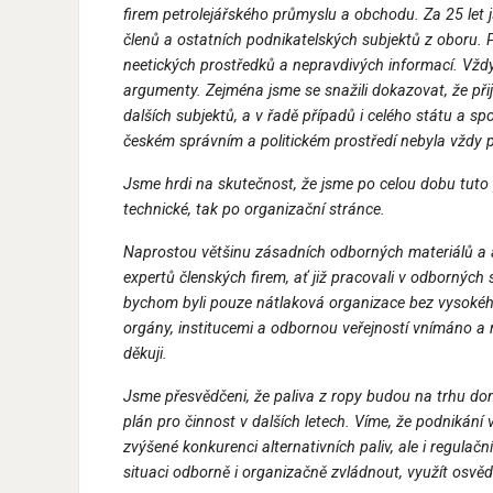
firem petrolejářského průmyslu a obchodu. Za 25 let 
členů a ostatních podnikatelských subjektů z oboru. 
neetických prostředků a nepravdivých informací. Vždy
argumenty. Zejména jsme se snažili dokazovat, že přije
dalších subjektů, a v řadě případů i celého státu a sp
českém správním a politickém prostředí nebyla vždy 
Jsme hrdi na skutečnost, že jsme po celou dobu tuto 
technické, tak po organizační stránce.
Naprostou většinu zásadních odborných materiálů a 
expertů členských firem, ať již pracovali v odborných
bychom byli pouze nátlaková organizace bez vysokého
orgány, institucemi a odbornou veřejností vnímáno 
děkuji.
Jsme přesvědčeni, že paliva z ropy budou na trhu domi
plán pro činnost v dalších letech. Víme, že podnikání
zvýšené konkurenci alternativních paliv, ale i regulačn
situaci odborně i organizačně zvládnout, využít osv