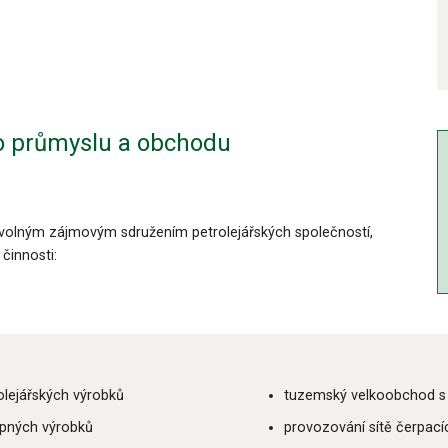
o průmyslu a obchodu
ovolným zájmovým sdružením petrolejářských společností,
činnosti:
olejářských výrobků
tuzemský velkoobchod s 
opných výrobků
provozování sítě čerpac