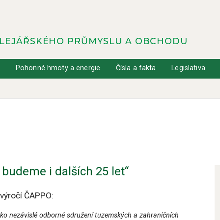
OLEJÁŘSKÉHO PRŮMYSLU A OBCHODU
y
Pohonné hmoty a energie
Čísla a fakta
Legislativa
 budeme i dalších 25 let“
 výročí ČAPPO:
t jako nezávislé odborné sdružení tuzemských a zahraničních