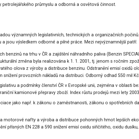
vy petrolejářského průmyslu a odborná a osvětová činnost.
 řadou významných legislativních, technických a organizačních počinů.
u a jsou výsledkem odborné a pilné práce. Mezi nejvýznamnější patří:
h benzinů na trhu v ČR a zajištění náhradního paliva (Benzin SPECIAL
trukturální změna byla realizována k 1. 1. 2001, tj. jenom s ročním 
atého olova z výroby a distribuce benzinu. Odstranění emisí oxidů olo
m snížení provozních nákladů na distribuci. Odborný odhad 550 mil Kč
lativu a podmínky členství ČR v Evropské unii, zejména v oblasti bezp
aniční kamionové přepravy zboží. Index růstu prodejů mezi lety 2003 
 asociace jako např. k zákonu o zaměstnanosti, zákonu o spotřebníc
a motorové nafty a výroba a distribuce pohonných hmot lepších ekol
ění přísných EN 228 a 590 snížení emisí oxidu siřičitého, oxidu dusík