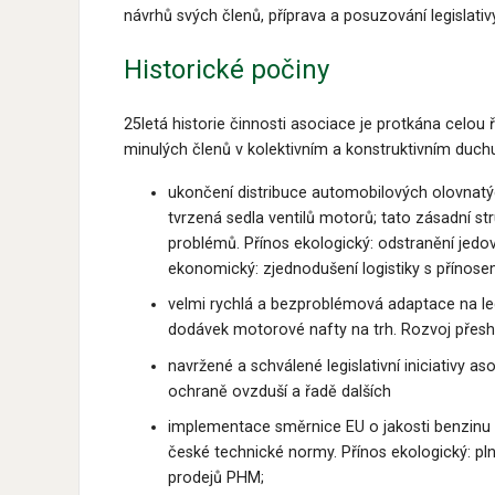
návrhů svých členů, příprava
a posuzování legislati
Historické počiny
25letá historie činnosti asociace je protkána celou
minulých členů v kolektivním a konstruktivním duch
ukončení distribuce automobilových olovnatýc
tvrzená sedla ventilů motorů; tato zásadní s
problémů. Přínos ekologický: odstranění jedov
ekonomický: zjednodušení logistiky s přínose
velmi rychlá a bezproblémová adaptace na legis
dodávek motorové nafty na trh. Rozvoj přeshr
navržené a schválené legislativní iniciativy
ochraně ovzduší a řadě dalších
implementace směrnice EU o jakosti benzinu 
české technické normy. Přínos ekologický: pln
prodejů PHM;