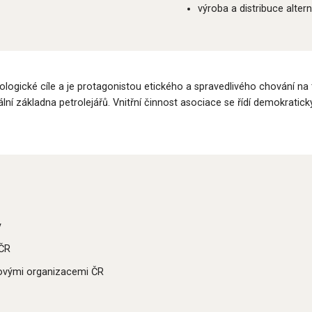
výroba a distribuce alter
logické cíle a je protagonistou etického a spravedlivého chování na 
ální základna petrolejářů. Vnitřní činnost asociace se řídí demokrati
y
 ČR
ovými organizacemi ČR