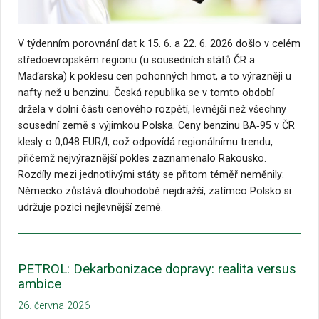
V týdenním porovnání dat k 15. 6. a 22. 6. 2026 došlo v celém
středoevropském regionu (u sousedních států ČR a
Maďarska) k poklesu cen pohonných hmot, a to výrazněji u
nafty než u benzinu. Česká republika se v tomto období
držela v dolní části cenového rozpětí, levnější než všechny
sousední země s výjimkou Polska. Ceny benzinu BA‑95 v ČR
klesly o 0,048 EUR/l, což odpovídá regionálnímu trendu,
přičemž nejvýraznější pokles zaznamenalo Rakousko.
Rozdíly mezi jednotlivými státy se přitom téměř neměnily:
Německo zůstává dlouhodobě nejdražší, zatímco Polsko si
udržuje pozici nejlevnější země.
PETROL: Dekarbonizace dopravy: realita versus
ambice
26. června 2026