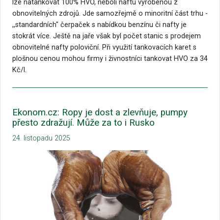
lze natankovat 100% HVO, neboli naftu vyrobenou z
obnovitelných zdrojů. Jde samozřejmě o minoritní část trhu -
,,standardních" čerpaček s nabídkou benzínu či nafty je
stokrát více. Ještě na jaře však byl počet stanic s prodejem
obnovitelné nafty poloviční. Při využití tankovacích karet s
plošnou cenou mohou firmy i živnostníci tankovat HVO za 34
Kč/l.
Ekonom.cz: Ropy je dost a zlevňuje, pumpy
přesto zdražují. Může za to i Rusko
24. listopadu 2025