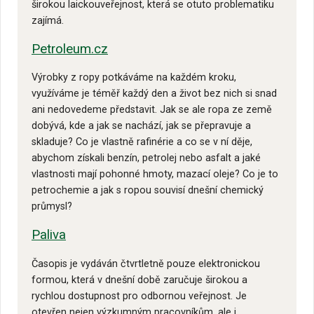
širokou laickouveřejnost, která se otuto problematiku
zajímá.
Petroleum.cz
Výrobky z ropy potkáváme na každém kroku,
využíváme je téměř každý den a život bez nich si snad
ani nedovedeme představit. Jak se ale ropa ze země
dobývá, kde a jak se nachází, jak se přepravuje a
skladuje? Co je vlastně rafinérie a co se v ní děje,
abychom získali benzín, petrolej nebo asfalt a jaké
vlastnosti mají pohonné hmoty, mazací oleje? Co je to
petrochemie a jak s ropou souvisí dnešní chemický
průmysl?
Paliva
Časopis je vydáván čtvrtletně pouze elektronickou
formou, která v dnešní době zaručuje širokou a
rychlou dostupnost pro odbornou veřejnost. Je
otevřen nejen výzkumným pracovníkům, ale i