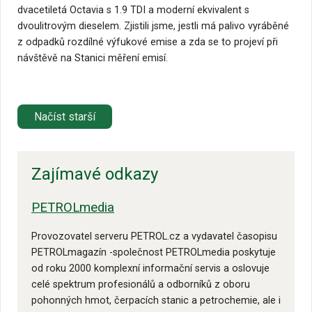
dvacetiletá Octavia s 1.9 TDI a moderní ekvivalent s
dvoulitrovým dieselem. Zjistili jsme, jestli má palivo vyráběné
z odpadků rozdílné výfukové emise a zda se to projeví při
návštěvě na Stanici měření emisí.
Načíst starší
Zajímavé odkazy
PETROLmedia
Provozovatel serveru PETROL.cz a vydavatel časopisu
PETROLmagazín -společnost PETROLmedia poskytuje
od roku 2000 komplexní informační servis a oslovuje
celé spektrum profesionálů a odborníků z oboru
pohonných hmot, čerpacích stanic a petrochemie, ale i