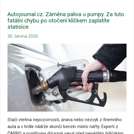
Autojournal.cz: Záměna paliva u pumpy. Za tuto
fatální chybu po otočení klíčkem zaplatíte
statisíce
30. června 2026
Stačí vteřina nepozornosti, únava nebo nezvyk z firemního
auta a v hrdle nádrže skončí benzín místo nafty. Experti z
ČAPPO a pojišťovny důrazně varují před největším řidičským