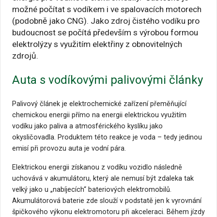
možné počítat s vodíkem i ve spalovacích motorech
(podobně jako CNG). Jako zdroj čistého vodíku pro
budoucnost se počítá především s výrobou formou
elektrolýzy s využitím elektřiny z obnovitelných
zdrojů.
Auta s vodíkovými palivovými články
Palivový článek je elektrochemické zařízení přeměňující
chemickou energii přímo na energii elektrickou využitím
vodíku jako paliva a atmosférického kyslíku jako
okysličovadla. Produktem této reakce je voda – tedy jedinou
emisí při provozu auta je vodní pára.
Elektrickou energii získanou z vodíku vozidlo následně
uchovává v akumulátoru, který ale nemusí být zdaleka tak
velký jako u „nabíjecích“ bateriových elektromobilů.
Akumulátorová baterie zde slouží v podstatě jen k vyrovnání
špičkového výkonu elektromotoru při akceleraci. Během jízdy