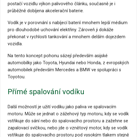
postačí vozidlu výkon palivového článku, současně je i
průběžně dobíjena akcelerační baterie.
Vodík je v porovnání s nabíjecí baterií mnohem lepší médium
pro dlouhodobé uchování elektřiny. Zároveň ji dokáže
překonat v rychlosti tankování a mnohem delším dojezdem
vozidla.
Na tento koncept pohonu sázejí především asijské
automobilky jako Toyota, Hyundai nebo Honda, z evropských
automobilek především Mercedes a BMW ve spolupráci s
Toyotou.
Přímé spalování vodíku
Další možností je užití vodíku jako paliva ve spalovacím
motoru. Může se jednat o zážehový typ motoru, kdy se vodík
vstřikuje do sání nebo do spalovacího prostoru a zažehne se
zapalovací svíčkou, nebo jde o vznětový motor, kdy se vodík
vstřikuje do spalovacího prostoru pod vysokým tlakem stejně