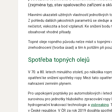
(zejména typ, stav spalovacího zařízení a skl
Hlavními ukazateli užitných vlastností jednotlivých 
Z pohledu dalších jakostních parametrů se sleduje 
nečistot, viskozita a bod vzplanutí. Ke snížení bodu
obsahovat vhodné přísady.
Topné oleje ropného původu nelze mísit s topnými
znehodnocení (tvorba úsad) a tím k potížím při použ
Spotřeba topných olejů
V 70. a 80. letech minulého století, po několika rop
opatření ke snížení spotřeby ropy. Mezi tato opatření
nahrazení zemním plynem.
Pro uspokojení poptávky po automobilových i letec
surovinou pro jednotky hlubokého zpracování ropy 
hydrogenační krakovací technologie a
visbreaking
. 
v České republice. V ČR za rok 2019 dosáhla spotře