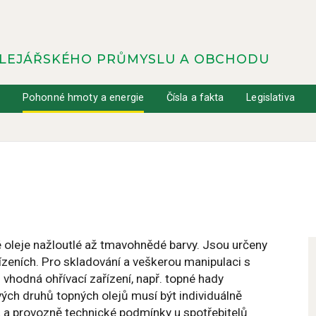
OLEJÁŘSKÉHO PRŮMYSLU A OBCHODU
y
Pohonné hmoty a energie
Čísla a fakta
Legislativa
 oleje nažloutlé až tmavohnědé barvy. Jsou určeny
řízeních. Pro skladování a veškerou manipulaci s
i vhodná ohřívací zařízení, např. topné hady
ivých druhů topných olejů musí být individuálně
a provozně technické podmínky u spotřebitelů