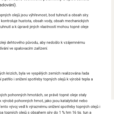
adování).
topných olejů jsou výhřevnost, bod tuhnutí a obsah síry.
a kontroluje hustota, obsah vody, obsah mechanických
 tuhnutí a k úpravě jiných vlastností mohou topné oleje
 oleji dehtového původu, aby nedošlo k vzájemnému
ívání ve spalovacím zařízení.
ných krizích, byla ve vyspělých zemích realizována řada
 patřilo i snížení spotřeby topných olejů k výrobě tepla a
kých pohonných hmotách, se právě topné oleje staly
k výrobě pohonných hmot, jako jsou katalytické nebo
Tento vývoj vedl k výraznému snížení spotřeby topných olejů i
ba topných olejů s obsahem síry do 1 % hm 16 tis. tun a