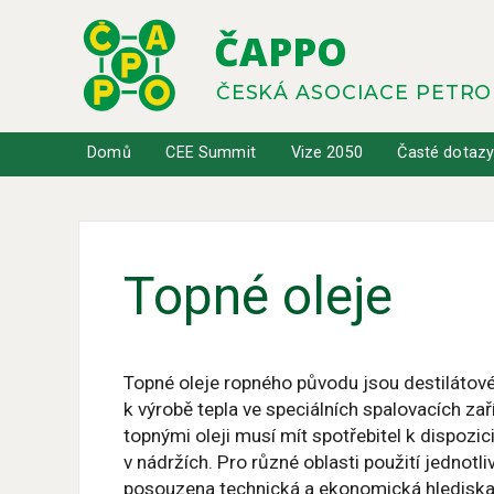
ČAPPO
ČESKÁ ASOCIACE PETR
Domů
CEE Summit
Vize 2050
Časté dotaz
Topné oleje
Topné oleje ropného původu jsou destilátové
k výrobě tepla ve speciálních spalovacích za
topnými oleji musí mít spotřebitel k dispozic
v nádržích. Pro různé oblasti použití jednotl
posouzena technická a ekonomická hlediska 