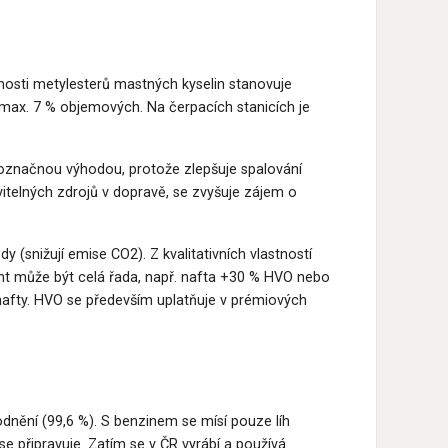
tnosti metylesterů mastných kyselin stanovuje
max. 7 % objemových. Na čerpacích stanicích je
dnoznačnou výhodou, protože zlepšuje spalování
vitelných zdrojů v dopravě, se zvyšuje zájem o
 (snižují emise CO2). Z kvalitativních vlastností
ant může být celá řada, např. nafta +30 % HVO nebo
fty. HVO se především uplatňuje v prémiových
dnění (99,6 %). S benzinem se mísí pouze líh
 připravuje. Zatím se v ČR vyrábí a používá