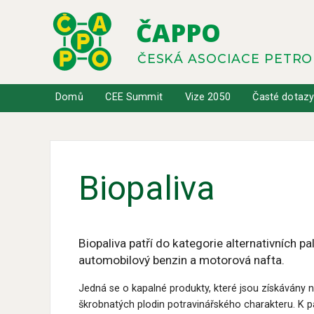
ČAPPO
ČESKÁ ASOCIACE PETR
Domů
CEE Summit
Vize 2050
Časté dotaz
Biopaliva
Biopaliva patří do kategorie alternativních p
automobilový benzin a motorová nafta.
Jedná se o kapalné produkty, které jsou získávány 
škrobnatých plodin potravinářského charakteru. K 