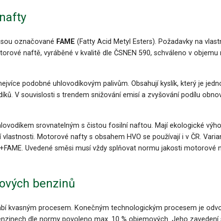
 nafty
 jsou označované
FAME
(Fatty Acid Metyl Esters). Požadavky
na vlas
rové naftě, vyráběné v kvalitě dle ČSNEN 590, schváleno v objemu 
 nejvíce podobné uhlovodíkovým palivům. Obsahují kyslík, který je je
odíků. V souvislosti s trendem snižování emisí a zvyšování podílu obno
ovodíkem srovnatelným s čistou fosilní naftou. Mají ekologické výhody
í vlastnosti. Motorové nafty s obsahem HVO se používají i v ČR. Vari
FAME. Uvedené směsi musí vždy splňovat normu jakosti motorové na
lových benzinů
 vyrábí kvasným procesem. Konečným technologickým procesem je odvo
benzinech dle normy povoleno max. 10 % objemových. Jeho zavedení se