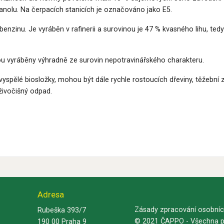
nolu. Na čerpacích stanicích je označováno jako E5.
 benzinu. Je vyráběn v rafinerii a surovinou je 47 % kvasného lihu, te
sou vyráběny výhradně ze surovin nepotravinářského charakteru.
vyspělé biosložky, mohou být dále rychle rostoucích dřeviny, těžební z
živočišný odpad.
Adresa
Zásady zpracování osobníc
Rubeška 393/7
© 2021 ČAPPO - Všechna p
190 00 Praha 9