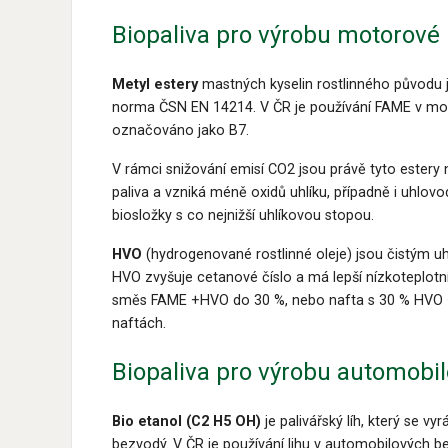
Biopaliva pro výrobu motorové
Metyl estery
mastných kyselin rostlinného původu
norma ČSN EN 14214. V ČR je používání FAME v moto
označováno jako B7.
V rámci snižování emisí CO2 jsou právě tyto estery
paliva a vzniká méně oxidů uhlíku, případně i uhlov
biosložky s co nejnižší uhlíkovou stopou.
HVO
(hydrogenované rostlinné oleje) jsou čistým uhl
HVO zvyšuje cetanové číslo a má lepší nízkoteplotn
směs FAME +HVO do 30 %, nebo nafta s 30 % HVO +
naftách.
Biopaliva pro výrobu automobi
Bio etanol (C
2 H
5 OH)
je palivářský líh, který se
bezvodý. V ČR je používání lihu v automobilových 