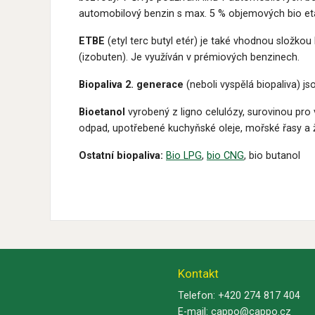
automobilový benzin s max. 5 % objemových bio eta
ETBE
(etyl terc butyl etér) je také vhodnou složkou
(izobuten). Je využíván v prémiových benzinech.
Biopaliva 2. generace
(neboli vyspělá biopaliva) j
Bioetanol
vyrobený z ligno celulózy, surovinou pro 
odpad, upotřebené kuchyňské oleje, mořské řasy a 
Ostatní biopaliva:
Bio LPG
,
bio CNG
, bio butanol
Kontakt
Telefon:
+420 274 817 404
E-mail:
cappo@cappo.cz