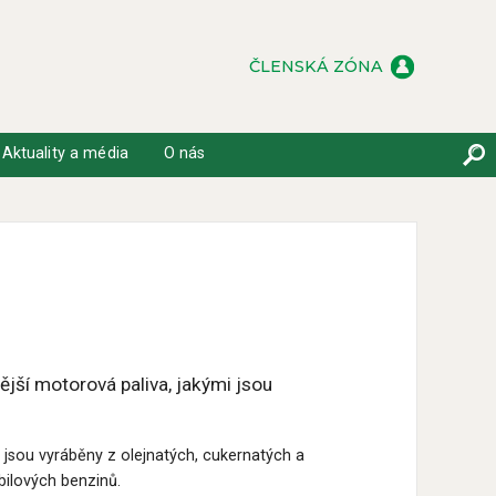
ČLENSKÁ ZÓNA
Aktuality a média
O nás
nější motorová paliva, jakými jsou
jsou vyráběny z olejnatých, cukernatých a
bilových benzinů.