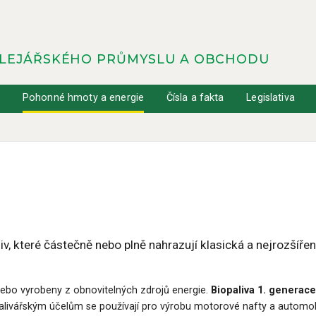
OLEJÁŘSKÉHO PRŮMYSLU A OBCHODU
y
Pohonné hmoty a energie
Čísla a fakta
Legislativa
aliv, které částečně nebo plně nahrazují klasická a nejrozšíře
nebo vyrobeny z obnovitelných zdrojů energie.
Biopaliva 1. generace
palivářským účelům se používají pro výrobu motorové nafty a automo