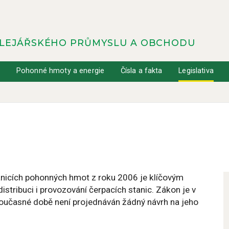
OLEJÁŘSKÉHO PRŮMYSLU A OBCHODU
y
Pohonné hmoty a energie
Čísla a fakta
Legislativa
nicích pohonných hmot z roku 2006 je klíčovým
stribuci i provozování čerpacích stanic. Zákon je v
současné době není projednáván žádný návrh na jeho