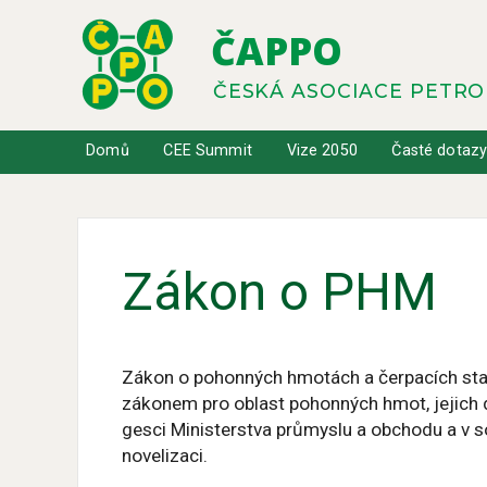
ČAPPO
ČESKÁ ASOCIACE PETR
Domů
CEE Summit
Vize 2050
Časté dotaz
Zákon o PHM
Zákon o pohonných hmotách a čerpacích sta
zákonem pro oblast pohonných hmot, jejich di
gesci Ministerstva průmyslu a obchodu a v 
novelizaci.