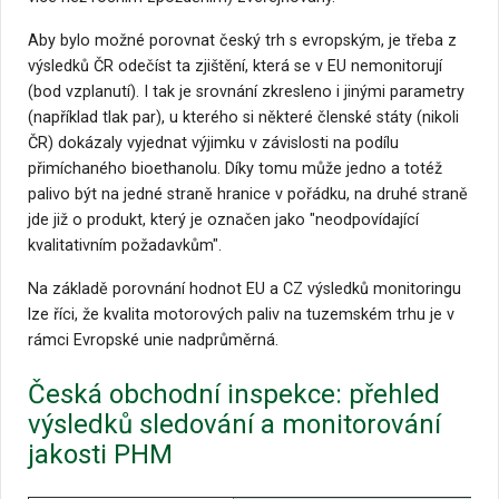
Aby bylo možné porovnat český trh s evropským, je třeba z
výsledků ČR odečíst ta zjištění, která se v EU nemonitorují
(bod vzplanutí). I tak je srovnání zkresleno i jinými parametry
(například tlak par), u kterého si některé členské státy (nikoli
ČR) dokázaly vyjednat výjimku v závislosti na podílu
přimíchaného bioethanolu. Díky tomu může jedno a totéž
palivo být na jedné straně hranice v pořádku, na druhé straně
jde již o produkt, který je označen jako "neodpovídající
kvalitativním požadavkům".
Na základě porovnání hodnot EU a CZ výsledků monitoringu
lze říci, že kvalita motorových paliv na tuzemském trhu je v
rámci Evropské unie nadprůměrná.
Česká obchodní inspekce: přehled
výsledků sledování a monitorování
jakosti PHM