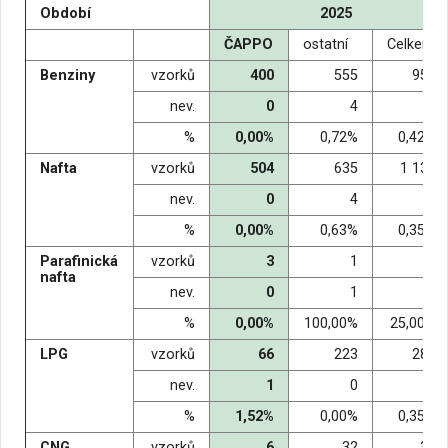
Období
2025
ČAPPO
ostatní
Celkem
Benziny
vzorků
400
555
955
nev.
0
4
4
%
0,00%
0,72%
0,42%
Nafta
vzorků
504
635
1 139
nev.
0
4
4
%
0,00%
0,63%
0,35%
Parafinická
vzorků
3
1
4
nafta
nev.
0
1
1
%
0,00%
100,00%
25,00%
LPG
vzorků
66
223
289
nev.
1
0
1
%
1,52%
0,00%
0,35%
CNG
vzorků
6
32
38