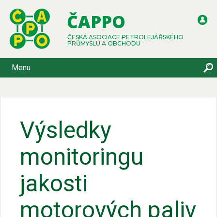
ČAPPO
ČESKÁ ASOCIACE PETROLEJÁŘSKÉHO
PRŮMYSLU A OBCHODU
Menu
Výsledky
monitoringu
jakosti
motorových paliv