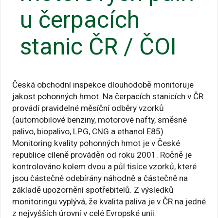
u čerpacích
stanic ČR / ČOI
Česká obchodní inspekce dlouhodobě monitoruje
jakost pohonných hmot. Na čerpacích stanicích v ČR
provádí pravidelné měsíční odběry vzorků
(automobilové benziny, motorové nafty, směsné
palivo, biopalivo, LPG, CNG a ethanol E85).
Monitoring kvality pohonných hmot je v České
republice cíleně prováděn od roku 2001. Ročně je
kontrolováno kolem dvou a půl tisíce vzorků, které
jsou částečně odebírány náhodně a částečně na
základě upozornění spotřebitelů. Z výsledků
monitoringu vyplývá, že kvalita paliva je v ČR na jedné
z nejvyšších úrovní v celé Evropské unii.