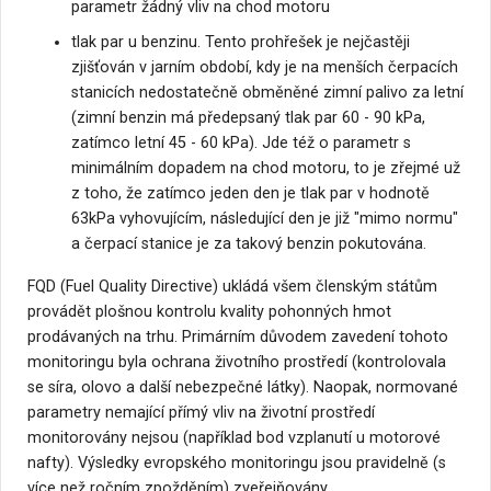
parametr žádný vliv na chod motoru
tlak par u benzinu. Tento prohřešek je nejčastěji
zjišťován v jarním období, kdy je na menších čerpacích
stanicích nedostatečně obměněné zimní palivo za letní
(zimní benzin má předepsaný tlak par 60 - 90 kPa,
zatímco letní 45 - 60 kPa). Jde též o parametr s
minimálním dopadem na chod motoru, to je zřejmé už
z toho, že zatímco jeden den je tlak par v hodnotě
63kPa vyhovujícím, následující den je již "mimo normu"
a čerpací stanice je za takový benzin pokutována.
FQD (Fuel Quality Directive) ukládá všem členským státům
provádět plošnou kontrolu kvality pohonných hmot
prodávaných na trhu. Primárním důvodem zavedení tohoto
monitoringu byla ochrana životního prostředí (kontrolovala
se síra, olovo a další nebezpečné látky). Naopak, normované
parametry nemající přímý vliv na životní prostředí
monitorovány nejsou (například bod vzplanutí u motorové
nafty). Výsledky evropského monitoringu jsou pravidelně (s
více než ročním zpožděním) zveřejňovány.