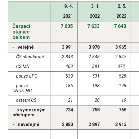
9. 4.
3. 1.
2. 5.
2021
2022
2022
Čerpací
7 605
7 633
7 643
stanice
celkem
-
veřejné
3 991
3 978
3 965
ČS standardní
2 843
2 848
2 847
ČS MN
408
381
372
pouze LPG
533
531
528
pouze
186
198
199
CNG/LNG
ostatní ČS
21
20
19
-
s vymezeným
734
758
765
přístupem
-
neveřejné
2 880
2 897
2 913