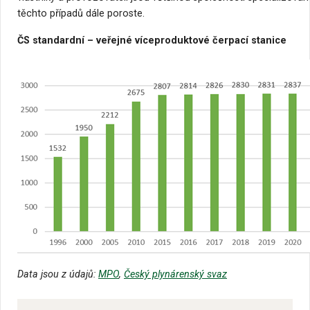
těchto případů dále poroste.
ČS standardní – veřejné víceproduktové čerpací stanice
Data jsou z údajů:
MPO
,
Český plynárenský svaz