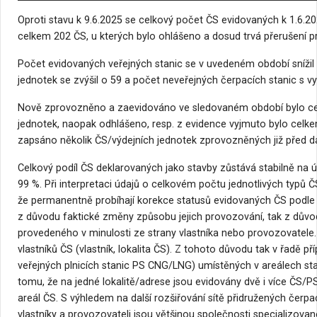
Oproti stavu k 9.6.2025 se celkový počet ČS evidovaných k 1.6.20
celkem 202 ČS, u kterých bylo ohlášeno a dosud trvá přerušení p
Počet evidovaných veřejných stanic se v uvedeném období snížil 
jednotek se zvýšil o 59 a počet neveřejných čerpacích stanic s 
Nově zprovozněno a zaevidováno ve sledovaném období bylo cel
jednotek, naopak odhlášeno, resp. z evidence vyjmuto bylo celk
zapsáno několik ČS/výdejních jednotek zprovozněných již před d
Celkový podíl ČS deklarovaných jako stavby zůstává stabilně na 
99 %. Při interpretaci údajů o celkovém počtu jednotlivých typů Č
že permanentně probíhají korekce statusů evidovaných ČS podle 
z důvodu faktické změny způsobu jejich provozování, tak z důvod
provedeného v minulosti ze strany vlastníka nebo provozovatele. 
vlastníků ČS (vlastník, lokalita ČS). Z tohoto důvodu tak v řadě př
veřejných plnicích stanic PS CNG/LNG) umístěných v areálech sta
tomu, že na jedné lokalitě/adrese jsou evidovány dvě i více ČS/PS
areál ČS. S výhledem na další rozšiřování sítě přidružených čerpa
vlastníky a provozovateli jsou většinou společnosti specializov