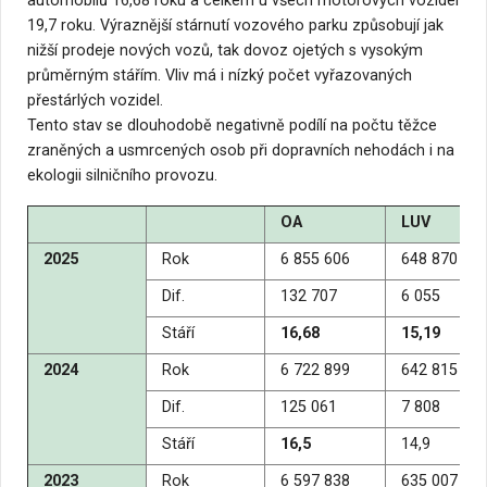
automobilů 16,68 roku a celkem u všech motorových vozidel
19,7 roku.
Výraznější stárnutí vozového parku způsobují jak
nižší prodeje nových vozů, tak dovoz ojetých s vysokým
průměrným stářím. Vliv má i nízký počet vyřazovaných
přestárlých vozidel.
Tento stav se dlouhodobě negativně podílí na počtu těžce
zraněných a usmrcených osob při dopravních nehodách i na
ekologii silničního provozu.
OA
LUV
2025
Rok
6 855 606
648 870
Dif.
132 707
6 055
Stáří
16,68
15,19
2024
Rok
6 722 899
642 815
Dif.
125 061
7 808
Stáří
16,5
14,9
2023
Rok
6 597 838
635 007