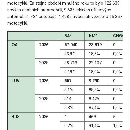
motocyklů. Za stejné období minulého roku to bylo 122 639
nových osobních automobilů, 9 636 lehkých užitkových
automobilů, 434 autobusů, 4 498 nákladních vozidel a 15 367
motocyklů.
BA*
NM*
CNG/LN
OA
2026
57 040
23 819
0
43,9%
18,3%
0,0%
2025
58 713
22 107
0
47,9%
18,0%
0,0%
LUV
2026
557
9 290
0
5,1%
85,5%
0,0%
2025
514
8 425
0
5,3%
87,4%
0,0%
BUS
2026
1
469
5
0,2%
91,4%
1,0%