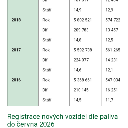
Dif.
187 017
12 464
Stáří
14,9
12,9
2018
Rok
5 802 521
574 722
Dif.
209 783
13 457
Stáří
14,8
12,5
2017
Rok
5 592 738
561 265
Dif.
224 077
14 231
Stáří
14,6
12,1
2016
Rok
5 368 661
547 034
Dif.
210 145
16 251
Stáří
14,5
11,7
Registrace nových vozidel dle paliva
do června 2026