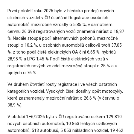
První pololetí roku 2026 bylo z hlediska prodejů nových
silničních vozidel v ČR úspěšné Registrace osobních
automobilů meziročně vzrostly o 5,85 %, v samotném
červnu 26 398 registrovaných vozů znamená nárůst o 18,87
%. Nadále stoupá podíl alternativních pohonů, meziročně
stoupl o 10,2 %, u osobních automobilů celkově tvoří 37,05
%, z toho podíl čistě elektrických OA činí 6,65 %, hybridů
28,95 % a LPG 1,45 % Podíl čistě elektrických vozů v
registracích nových vozidel meziročně stoupl o 25 % a u
ojetých o 76 %
Ve druhém čtvrtletí rostly registrace i ve všech ostatních
kategoriích vozidel. Vysokých čísel dosáhly opět motocykly,
které zaznamenaly meziroční nárůst o 26,6 % (v červnu o
38,9 %).
V období 1–6/2026 bylo v ČR registrováno celkem 129 810
nových osobních automobilů, 10 863 lehkých užitkových
automobilů, 513 autobusů, 5 053 nákladních vozidel, 19 462