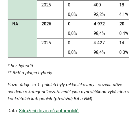
2025
0
400
18
0,0%
92,2%
4,1%
NA
2026
0
4 972
20
0,0%
98,4%
0,4%
2025
0
4 427
14
0,0%
98,4%
0,3%
*
bez hybridů
** BEV a plugin hybridy
Pozn. údaje za 1. pololetí byly reklasifikovány - vozidla dříve
uvedená v kategorii "nezařazené" jsou nyní většinou vykázána v
konkrétních kategoriích (převážně BA a NM)
Data:
Sdružení dovozců automobilů