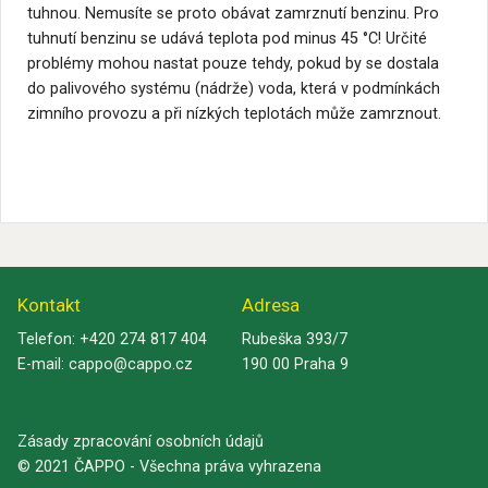
tuhnou. Nemusíte se proto obávat zamrznutí benzinu. Pro
tuhnutí benzinu se udává teplota pod minus 45 °C! Určité
problémy mohou nastat pouze tehdy, pokud by se dostala
do palivového systému (nádrže) voda, která v podmínkách
zimního provozu a při nízkých teplotách může zamrznout.
Kontakt
Adresa
Telefon:
+420 274 817 404
Rubeška 393/7
E-mail:
cappo@cappo.cz
190 00 Praha 9
Zásady zpracování osobních údajů
© 2021 ČAPPO - Všechna práva vyhrazena