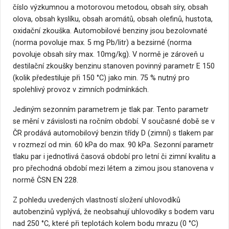
číslo výzkumnou a motorovou metodou, obsah síry, obsah
olova, obsah kyslíku, obsah aromátů, obsah olefinů, hustota,
oxidační zkouška. Automobilové benziny jsou bezolovnaté
(norma povoluje max. 5 mg Pb/litr) a bezsirné (norma
povoluje obsah síry max. 10mg/kg). V normě je zároveň u
destilační zkoušky benzinu stanoven povinný parametr E 150
(kolik předestiluje při 150 °C) jako min. 75 % nutný pro
spolehlivý provoz v zimních podmínkách.
Jediným sezonním parametrem je tlak par. Tento parametr
se mění v závislosti na ročním období. V současné době se v
ČR prodává automobilový benzin třídy D (zimní) s tlakem par
v rozmezí od min. 60 kPa do max. 90 kPa. Sezonní parametr
tlaku par i jednotlivá časová období pro letní či zimní kvalitu a
pro přechodná období mezi létem a zimou jsou stanovena v
normě ČSN EN 228.
Z pohledu uvedených vlastností složení uhlovodíků
autobenzinů vyplývá, že neobsahují uhlovodíky s bodem varu
nad 250 °C, které při teplotách kolem bodu mrazu (0 °C)