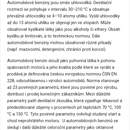
Automobilové benziny jsou směs uhlovodíků. Destilační
rozmezí se pohybuje v intervalu 30–210 °C a obsahuje
převážně uhlovodíky se 4–10 atomy uhlíku. Vyšší uhlovodíky
až do 13 atomů uhlíku se objevují jen ve stopách. Může
obsahovat kyslíkaté látky jako jsou alkoholy či ethery. Obsah
kyslíku je limitován, a to technickou normou. Dále
automobilové benziny mohou obsahovat různé přísady
(např. mazivostní, detergenční, chránící proti korozi).
Automobilový benzin slouží jako pohonná látka k pohonu
spalovacích motorů a jeho kvalita podle které se vyrábí a
prodává je definována českou evropskou normou ČSN EN
228, odsouhlasenou i výrobci automobilů. Norma stanovuje
až 23 povinných parametrů, které jsou povinné pro výrobu,
distribuci i prodej konečným zákazníkům. Mezi důležité
parametry patří destilační zkouška, která vyjadřuje těkavost a
předestilované objemy v procentech při teplotách 70 °C, 100
°C a 150 °C. Tyto povinné parametry ovlivňují studený start a
chod neprohřátého motoru. U automobilových benzinů se
sledují i další důležité celoroční parametry jako oktanové