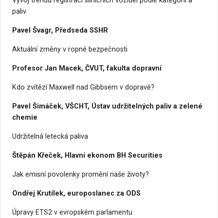
Vývoj trendů registrací silničních vozidel podle kategorií a
paliv
Pavel Švagr, Předseda SSHR
Aktuální změny v ropné bezpečnosti
Profesor Jan Macek, ČVUT, fakulta dopravní
Kdo zvítězí Maxwell nad Gibbsem v dopravě?
Pavel Šimáček, VŠCHT, Ústav udržitelných paliv a zelené
chemie
Udržitelná letecká paliva
Štěpán Křeček, Hlavní ekonom BH Securities
Jak emisní povolenky promění naše životy?
Ondřej Krutílek, europoslanec za ODS
Úpravy ETS2 v evropském parlamentu