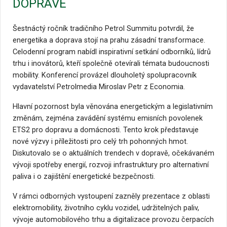
DOPRAVĚ
Šestnáctý ročník tradičního Petrol Summitu potvrdil, že
energetika a doprava stojí na prahu zásadní transformace.
Celodenní program nabídl inspirativní setkání odborníků, lídrů
trhu i inovátorů, kteří společně otevírali témata budoucnosti
mobility. Konferencí provázel dlouholetý spolupracovník
vydavatelství Petrolmedia Miroslav Petr z Economia.
Hlavní pozornost byla věnována energetickým a legislativním
změnám, zejména zavádění systému emisních povolenek
ETS2 pro dopravu a domácnosti. Tento krok představuje
nové výzvy i příležitosti pro celý trh pohonných hmot.
Diskutovalo se o aktuálních trendech v dopravě, očekávaném
vývoji spotřeby energií, rozvoji infrastruktury pro alternativní
paliva i o zajištění energetické bezpečnosti.
V rámci odborných vystoupení zazněly prezentace z oblasti
elektromobility, životního cyklu vozidel, udržitelných paliv,
vývoje automobilového trhu a digitalizace provozu čerpacích