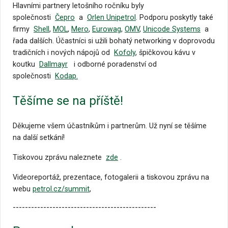
Hlavními partnery letošního ročníku byly
společnosti
Čepro
a
Orlen Unipetrol
. Podporu poskytly také
firmy
Shell
,
MOL
,
Mero
,
Eurowag
,
OMV
,
Unicode Systems
a
řada dalších. Účastníci si užili bohatý networking v doprovodu
tradičních i nových nápojů od
Kofoly
, špičkovou kávu v
koutku
Dallmayr
i odborné poradenství od
společnosti
Kodap
.
Těšíme se na příště!
Děkujeme všem účastníkům i partnerům. Už nyní se těšíme
na další setkání!
Tiskovou zprávu naleznete
zde
.
Videoreportáž, prezentace, fotogalerii a tiskovou zprávu na
webu
petrol.cz/summit
,
-----------------------------------------------